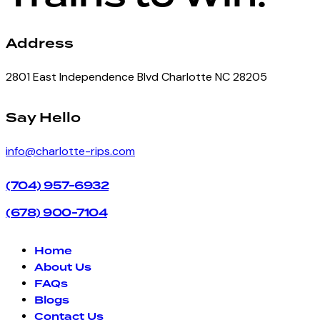
Address
2801 East Independence Blvd Charlotte NC 28205
facebook-
instagram
Say Hello
1
info@charlotte-rips.com
(704) 957-6932
(678) 900-7104
Home
About Us
FAQs
Blogs
Contact Us