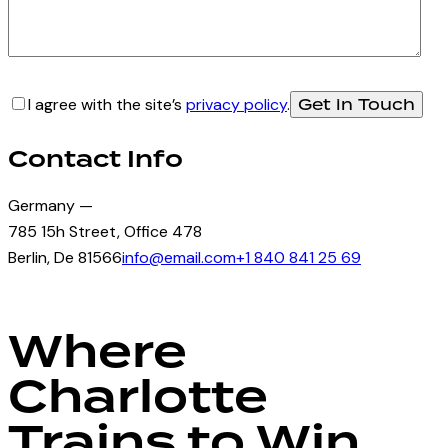
I agree with the site’s
privacy policy
.
Contact Info
Germany —
785 15h Street, Office 478
Berlin, De 81566
info@email.com
+1 840 841 25 69
Where
Charlotte
Trains to Win.