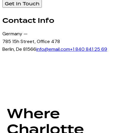
Contact Info
Germany —
785 15h Street, Office 478
Berlin, De 81566
info@email.com
+1 840 841 25 69
Where
Charlotte