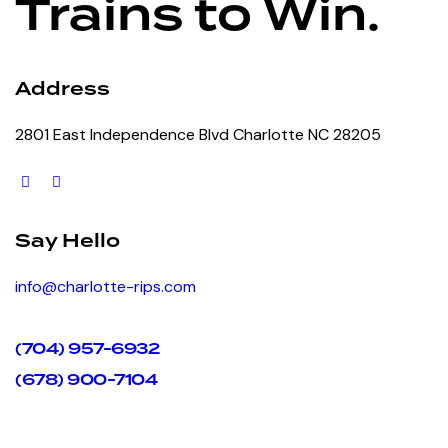
Trains to Win.
Address
2801 East Independence Blvd Charlotte NC 28205
Say Hello
info@charlotte-rips.com
(704) 957-6932
(678) 900-7104