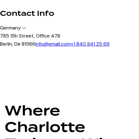
Contact Info
Germany —
785 15h Street, Office 478
Berlin, De 81566
info@email.com
+1 840 841 25 69
Where
Charlotte