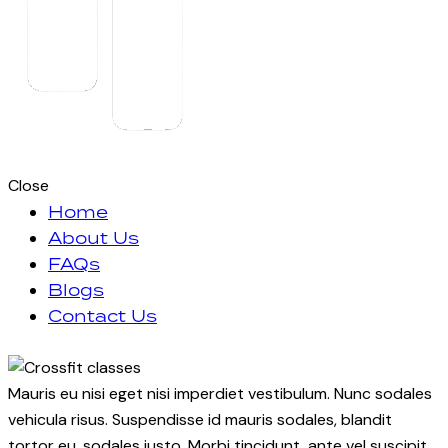
Close
Home
About Us
FAQs
Blogs
Contact Us
facebook-
instagram
1
Mauris eu nisi eget nisi imperdiet vestibulum. Nunc sodales
vehicula risus. Suspendisse id mauris sodales, blandit
tortor eu, sodales justo. Morbi tincidunt, ante vel suscipit