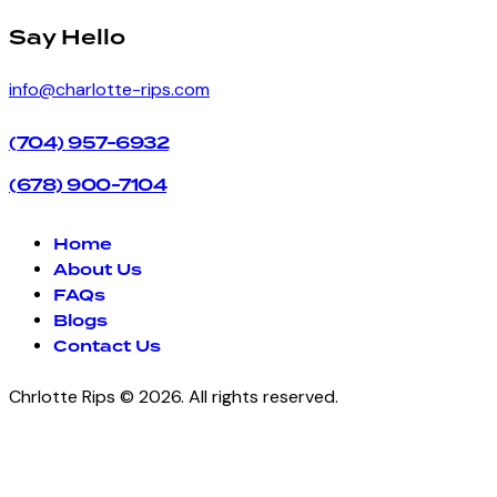
facebook-
instagram
Say Hello
1
info@charlotte-rips.com
(704) 957-6932
(678) 900-7104
Home
About Us
FAQs
Blogs
Contact Us
Chrlotte Rips © 2026. All rights reserved.