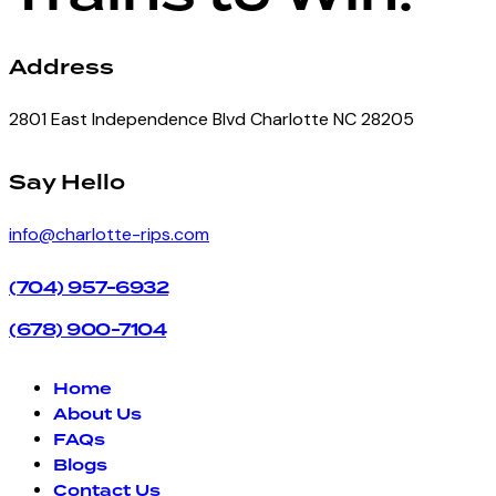
Address
2801 East Independence Blvd Charlotte NC 28205
facebook-
instagram
Say Hello
1
info@charlotte-rips.com
(704) 957-6932
(678) 900-7104
Home
About Us
FAQs
Blogs
Contact Us