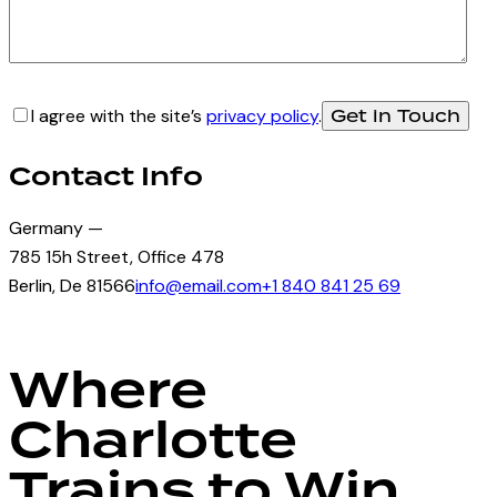
I agree with the site’s
privacy policy
.
Contact Info
Germany —
785 15h Street, Office 478
Berlin, De 81566
info@email.com
+1 840 841 25 69
Where
Charlotte
Trains to Win.