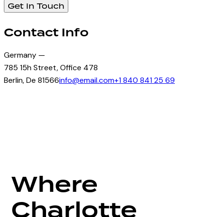
Contact Info
Germany —
785 15h Street, Office 478
Berlin, De 81566
info@email.com
+1 840 841 25 69
Where
Charlotte